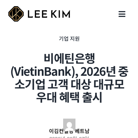
Skip
to
Toggl
content
Navig
회사 설립
기업 지원
비에틴은행
행정 업무
(VietinBank), 2026년 중
지원 업무
소기업 고객 대상 대규모
우대 혜택 출시
세무회계
인사이트
이김컨설팅 베트남
지사 및 연락처