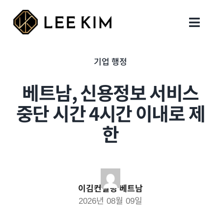
Skip
to
Toggl
content
Navig
회사 설립
기업 행정
베트남, 신용정보 서비스
행정 업무
중단 시간 4시간 이내로 제
지원 업무
한
세무회계
인사이트
이김컨설팅 베트남
2026년 08월 09일
지사 및 연락처