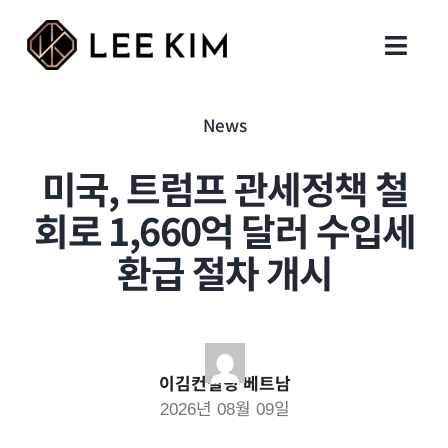
Skip
to
Toggl
content
Navig
회사 설립
News
미국, 트럼프 관세정책 철
행정 업무
회로 1,660억 달러 수입세
지원 업무
환급 절차 개시
세무회계
인사이트
이김컨설팅 베트남
2026년 08월 09일
지사 및 연락처