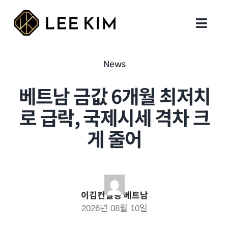
Skip
to
Toggl
content
Navig
회사 설립
News
베트남 금값 6개월 최저치
행정 업무
로 급락, 국제시세 격차 크
지원 업무
게 줄어
세무회계
인사이트
이김컨설팅 베트남
2026년 08월 10일
지사 및 연락처