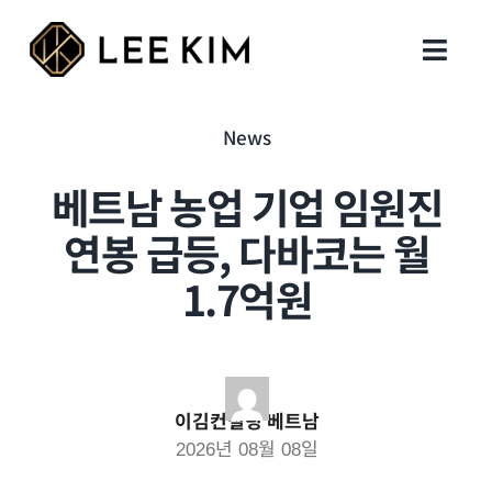
Skip
to
Toggl
content
Navig
회사 설립
News
베트남 농업 기업 임원진
행정 업무
연봉 급등, 다바코는 월
지원 업무
1.7억원
세무회계
인사이트
이김컨설팅 베트남
2026년 08월 08일
지사 및 연락처