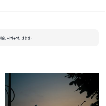
대출
,
사회주택
,
신용한도