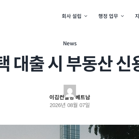
회사 설립
행정 업무
지
News
택 대출 시 부동산 신
이김컨설팅 베트남
2026년 08월 07일