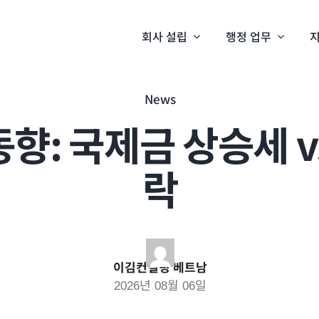
회사 설립
행정 업무
지
News
향: 국제금 상승세 vs
락
이김컨설팅 베트남
2026년 08월 06일