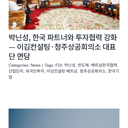
박닌성, 한국 파트너와 투자협력 강화
— 이김컨설팅·청주상공회의소 대표
단 면담
Categories:
News
|
Tags:
FDI
,
박닌성
,
반도체
,
베트남한국협력
,
산업단지
,
외국인투자
,
이김컨설팅 베트남
,
청주상공회의소
,
한국기
업