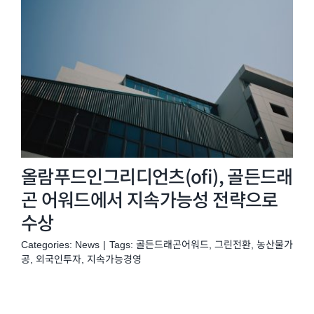
올람푸드인그리디언츠(ofi), 골든드래
곤 어워드에서 지속가능성 전략으로
수상
Categories:
News
|
Tags:
골든드래곤어워드
,
그린전환
,
농산물가
공
,
외국인투자
,
지속가능경영